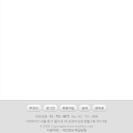
PC모드
로그인
회원가입
검색
맨위로
대표번호 :
02 - 755 - 0073
Fax : 02 - 755 - 0086
(우)04533 서울 중구 을지로 16 프레지던트호텔 3층 302 A호
© 2026 Copyrights www.tourdmz.com
이용약관
개인정보 취급방침