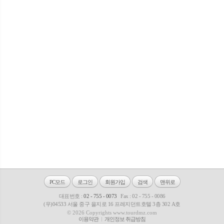
PC모드
로그인
회원가입
검색
맨위로
대표번호 :
02 - 755 - 0073
Fax : 02 - 755 - 0086
(우)04533 서울 중구 을지로 16 프레지던트호텔 3층 302 A호
© 2026 Copyrights www.tourdmz.com
이용약관
개인정보 취급방침