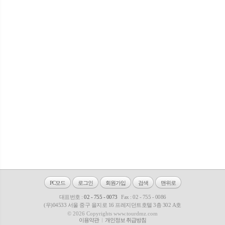
PC모드
로그인
회원가입
검색
맨위로
대표번호 :
02 - 755 - 0073
Fax : 02 - 755 - 0086
(우)04533 서울 중구 을지로 16 프레지던트호텔 3층 302 A호
© 2026 Copyrights www.tourdmz.com
이용약관
개인정보 취급방침