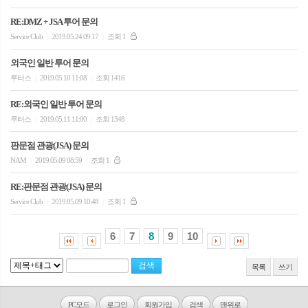
RE:DMZ + JSA 투어 문의
Service Club
2019.05.24 09:17
조회 1
|
|
외국인 일반 투어 문의
루터스
2019.05.10 11:08
조회 1416
|
|
RE:외국인 일반 투어 문의
루터스
2019.05.11 11:00
조회 1348
|
|
판문점 관광(JSA) 문의
NAM
2019.05.09 08:59
조회 1
|
|
RE:판문점 관광(JSA) 문의
Service Club
2019.05.09 10:48
조회 1
|
|
6
7
8
9
10
목록
쓰기
PC모드
로그인
회원가입
검색
맨위로