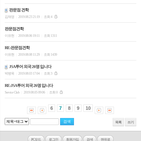
판문점 견학
김채영
2019.08.23 21:19
조회 4
|
|
판문점견학
이유현
2019.08.06 19:11
조회 1311
|
|
RE:판문점견학
이유현
2019.08.08 11:29
조회 1439
|
|
JSA투어 외국 26명 입니다
박병욱
2019.08.03 17:04
조회 3
|
|
RE:JSA투어 외국 26명 입니다
Service Club
2019.08.05 09:06
조회 0
|
|
6
7
8
9
10
목록
쓰기
PC모드
로그인
회원가입
검색
맨위로