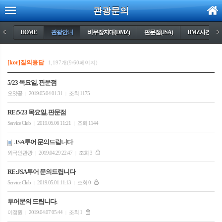
관광문의
<
HOME
관광안내
비무장지대(DMZ)
판문점(JSA)
DMZ사건들
>
[kor]질의응답
1,197개(9/60페이지)
5/23 목요일, 판문점
오얏꽃
2019.05.04 01:31
조회 1175
|
|
RE:5/23 목요일, 판문점
Service Club
2019.05.06 11:21
조회 1144
|
|
JSA투어 문의드립니다
외국인관광
2019.04.29 22:47
조회 3
|
|
RE:JSA투어 문의드립니다
Service Club
2019.05.01 11:13
조회 0
|
|
투어문의 드립니다.
이정원
2019.04.07 05:44
조회 1
|
|