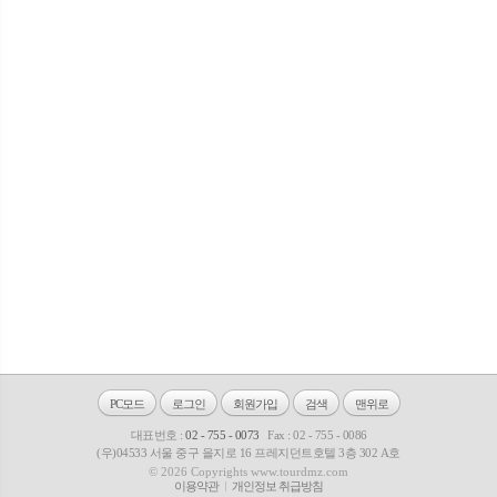
PC모드
로그인
회원가입
검색
맨위로
대표번호 :
02 - 755 - 0073
Fax : 02 - 755 - 0086
(우)04533 서울 중구 을지로 16 프레지던트호텔 3층 302 A호
© 2026 Copyrights www.tourdmz.com
이용약관
개인정보 취급방침