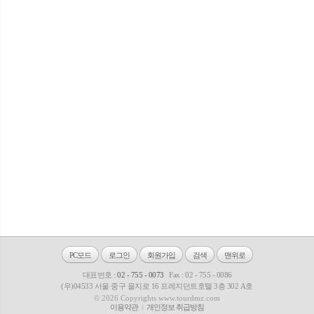
PC모드
로그인
회원가입
검색
맨위로
대표번호 :
02 - 755 - 0073
Fax : 02 - 755 - 0086
(우)04533 서울 중구 을지로 16 프레지던트호텔 3층 302 A호
© 2026 Copyrights www.tourdmz.com
이용약관
개인정보 취급방침