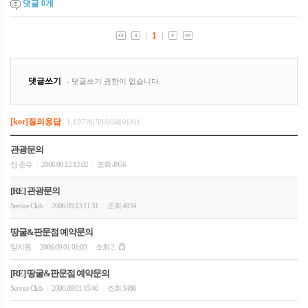
댓글
0
개
[kor]질의응답
1,197개(59/60페이지)
관광문의
정 준수
2006.09.12 12:02
조회 4956
|
|
[RE] 관광문의
Service Club
2006.09.13 11:31
조회 4834
|
|
땅굴&판문점 예약문의
양지원
2006.09.01 01:09
조회 2
|
|
[RE] 땅굴&판문점 예약문의
Service Club
2006.09.01 15:46
조회 3486
|
|