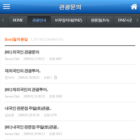
관광문의
<
HOME
관광안내
비무장지대(DMZ)
판문점(JSA)
DMZ사건들
>
[kor]질의응답
1,197개(52/60페이지)
[RE] 외국인 관광문의
Service Club
2009.02.12 09:21
조회 4667
|
|
재외국민의 관광투어..
문의자
2009.01.30 09:55
조회 1
|
|
[RE] 재외국민의 관광투어..
Service Club
2009.01.31 09:33
조회 3068
|
|
내국인 판문점 주말(토)관광...
김보문
2009.01.28 02:30
조회 5378
|
|
[RE] 내국인 판문점 주말(토)관광...
Service Club
2009.01.29 09:13
조회 5613
|
|