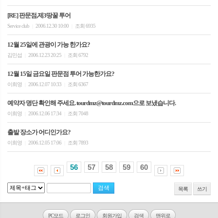
[RE] 판문점,제3땅꿀 투어
Service club
2006.12.30 10:00
조회 6935
|
|
12월 25일에 관광이 가능 한가요?
김민섭
2006.12.23 20:25
조회 6792
|
|
12월 15일 금요일 판문점 투어 가능한가요?
이희영
2006.12.07 10:33
조회 6367
|
|
예약자 명단 확인해 주세요. tourdmz@tourdmz.com으로 보냈습니다.
이희영
2006.12.06 17:34
조회 7048
|
|
출발 장소가 어디인가요?
이희영
2006.12.05 17:06
조회 7893
|
|
56
57
58
59
60
목록
쓰기
PC모드
로그인
회원가입
검색
맨위로