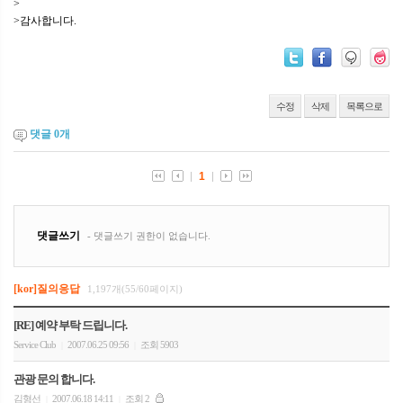
>
>감사합니다.
수정
삭제
목록으로
댓글
0
개
[kor]질의응답
1,197개(55/60페이지)
[RE] 예약 부탁 드립니다.
Service Club
2007.06.25 09:56
조회 5903
|
|
관광 문의 합니다.
김형선
2007.06.18 14:11
조회 2
|
|