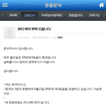
관광문의
<
HOME
관광안내
비무장지대(DMZ)
판문점(JSA)
DMZ사건들
>
[RE] 예약 부탁 드립니다.
Service Club
조회
|
2007.06.25 09:56
|
5902
문의주셔서 감사합니다.
매주 월요일은 DMZ제3땅굴이 휴관입니다.
날짜를 다시 정하여 연락주시기 바랍니다.
감사합니다.
>저는 한국인이고,
>중국인 3명과 동행하여 6월25일 DMZ와 제3땅굴을 관광하고 싶습니다. 가능한
지요.
>
>제 전화번호는 011-686-4555 입니다.