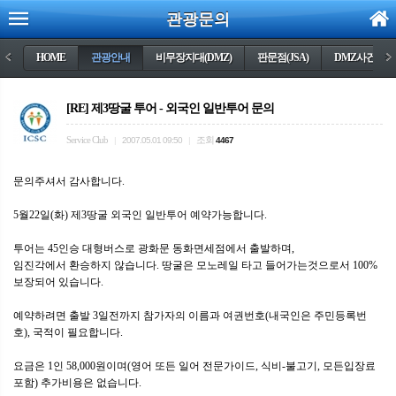
관광문의
<
HOME
관광안내
비무장지대(DMZ)
판문점(JSA)
DMZ사건들
>
[RE] 제3땅굴 투어 - 외국인 일반투어 문의
Service Club
조회
|
2007.05.01 09:50
|
4467
문의주셔서 감사합니다.
5월22일(화) 제3땅굴 외국인 일반투어 예약가능합니다.
투어는 45인승 대형버스로 광화문 동화면세점에서 출발하며,
임진각에서 환승하지 않습니다. 땅굴은 모노레일 타고 들어가는것으로서 100%
보장되어 있습니다.
예약하려면 출발 3일전까지 참가자의 이름과 여권번호(내국인은 주민등록번
호), 국적이 필요합니다.
요금은 1인 58,000원이며(영어 또든 일어 전문가이드, 식비-불고기, 모든입장료
포함) 추가비용은 없습니다.