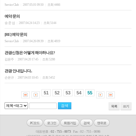
Service Club
2007.05.01 09:50
조회 4466
|
|
예약 문의
송 준 섭
2007.04.24 14:23
조회 5144
|
|
[RE] 예약 문의
Service Club
2007.04.26 09:39
조회 4819
|
|
관광신청은 어떻게 해야하나요?
김윤주
2007.04.20 17:45
조회 5288
|
|
관광 안내입니다..
손윤규
2007.04.03 10:45
조회 5452
|
|
51
52
53
54
55
목록
쓰기
PC모드
로그인
회원가입
검색
맨위로
대표번호 :
02 - 755 - 0073
Fax : 02 - 755 - 0086