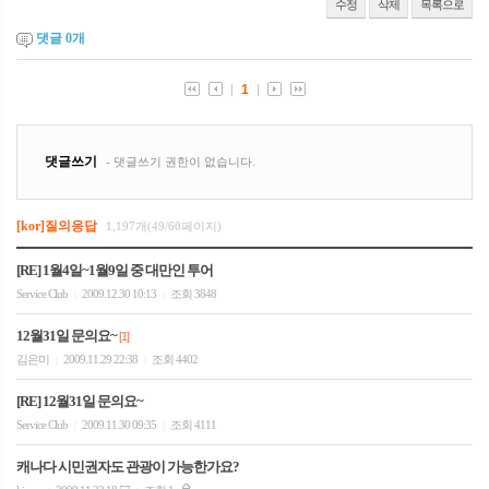
수정
삭제
목록으로
댓글
0
개
[kor]질의응답
1,197개(49/60페이지)
[RE] 1월4일~1월9일 중 대만인 투어
Service Club
2009.12.30 10:13
조회 3848
|
|
12월31일 문의요~
[1]
김은미
2009.11.29 22:38
조회 4402
|
|
[RE] 12월31일 문의요~
Service Club
2009.11.30 09:35
조회 4111
|
|
캐나다 시민권자도 관광이 가능한가요?