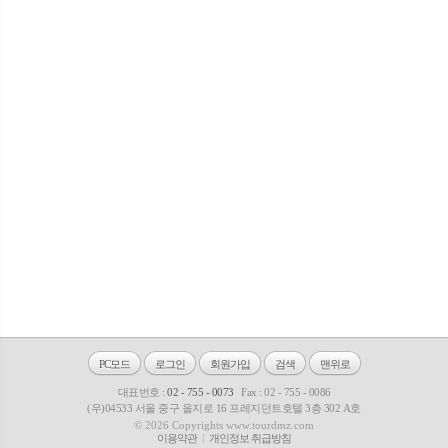
PC모드
로그인
회원가입
검색
맨위로
대표번호 :
02 - 755 - 0073
Fax : 02 - 755 - 0086
(우)04533 서울 중구 을지로 16 프레지던트호텔 3층 302 A호
© 2026 Copyrights www.tourdmz.com
이용약관
개인정보 취급방침