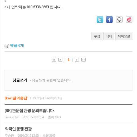
>
>제 연락처는 010 6338 8663 입니다.
수정
삭제
목록으로
댓글
0
개
[kor]질의응답
1,197개(47/60페이지)
[RE] 판문점 관광 문의드립니다.
Service Club
2010.05.18 10:04
조회 2973
|
|
외국인 동행 관광
주승환
2010.05.15 13:15
조회 3905
|
|