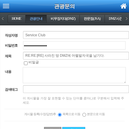
관광문의
<
HOME
관광안내
비무장지대(DMZ)
판문점(JSA)
DMZ사건들
>
작성자명
비밀번호
제목
비밀글
내용
검색태그
이 게시물을 가장 잘 표현할 수 있는 단어를 콤마(,)로 구분해서 입력해 주
세요.
게시물 등록(수정/답변)후
목록으로 이동
본문으로 이동