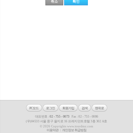
PC모드
로그인
회원가입
검색
맨위로
대표번호 :
02 - 755 - 0073
Fax : 02 - 755 - 0086
(우)04533 서울 중구 을지로 16 프레지던트호텔 3층 302 A호
© 2026 Copyrights www.tourdmz.com
이용약관
개인정보 취급방침