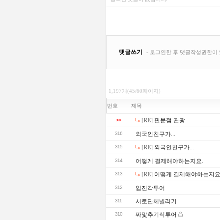
1,197개(45/60페이지)
번호
제목
>>
[RE] 판문점 관광
316
외국인친구가...
315
[RE] 외국인친구가...
314
어떻게 결제해야하는지요.
313
[RE] 어떻게 결제해야하는지요
312
임진각투어
311
서로단체빌리기
310
짜맟추기식투어