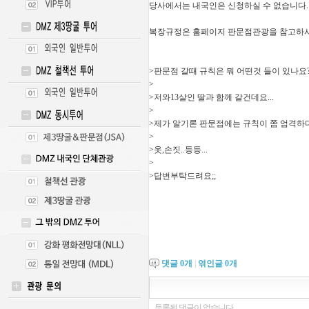
당사에서는 내국인은 신청하실 수 없습니다.
복장규정은 홈페이지 판문점관광을 참고하시
>판문점 갈때 규칙은 뭐 어떤것 들이 있나요?
>
>저와13살인 딸과 함께 갈건데요...
>
>제가 알기론 판문점에는 규칙이 쫌 엄격
>
>옷,손짓..등등...
>
>답변부탁드려요;;
댓글
0
개
|
엮인글
0
개