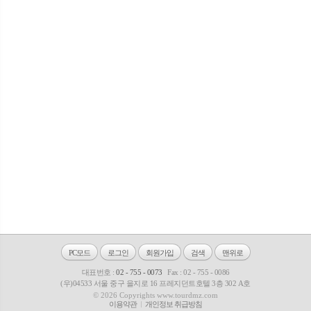
PC모드
로그인
회원가입
검색
맨위로
대표번호 :
02 - 755 - 0073
Fax : 02 - 755 - 0086
(우)04533 서울 중구 을지로 16 프레지던트호텔 3층 302 A호
© 2026 Copyrights www.tourdmz.com
이용약관
개인정보 취급방침