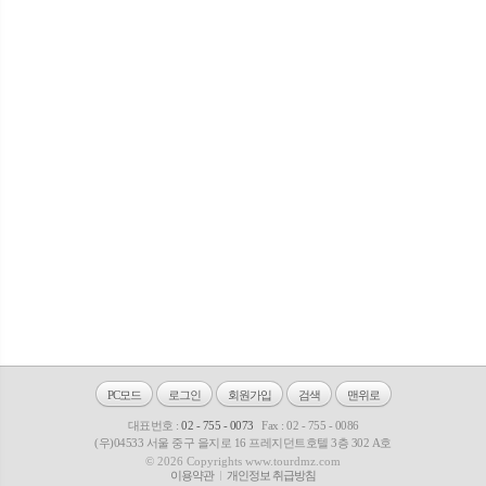
PC모드
로그인
회원가입
검색
맨위로
대표번호 :
02 - 755 - 0073
Fax : 02 - 755 - 0086
(우)04533 서울 중구 을지로 16 프레지던트호텔 3층 302 A호
© 2026 Copyrights www.tourdmz.com
이용약관
개인정보 취급방침