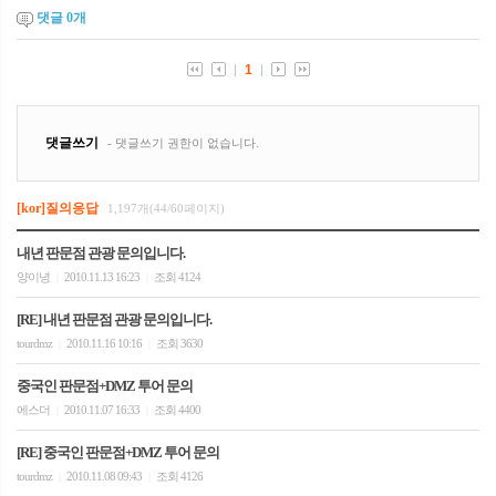
댓글
0
개
[kor]질의응답
1,197개(44/60페이지)
내년 판문점 관광 문의입니다.
양이녕
2010.11.13 16:23
조회 4124
|
|
[RE] 내년 판문점 관광 문의입니다.
tourdmz
2010.11.16 10:16
조회 3630
|
|
중국인 판문점+DMZ 투어 문의
에스더
2010.11.07 16:33
조회 4400
|
|
[RE] 중국인 판문점+DMZ 투어 문의
tourdmz
2010.11.08 09:43
조회 4126
|
|