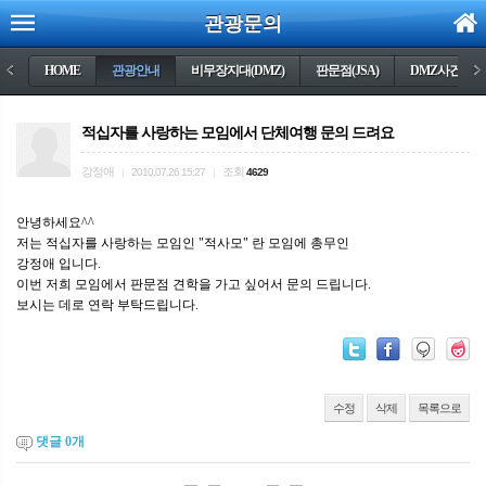
관광문의
<
HOME
관광안내
비무장지대(DMZ)
판문점(JSA)
DMZ사건들
>
적십자를 사랑하는 모임에서 단체여행 문의 드려요
강정애
조회
|
2010.07.26 15:27
|
4629
안녕하세요^^
저는 적십자를 사랑하는 모임인 "적사모" 란 모임에 총무인
강정애 입니다.
이번 저희 모임에서 판문점 견학을 가고 싶어서 문의 드립니다.
보시는 데로 연락 부탁드립니다.
수정
삭제
목록으로
댓글
0
개