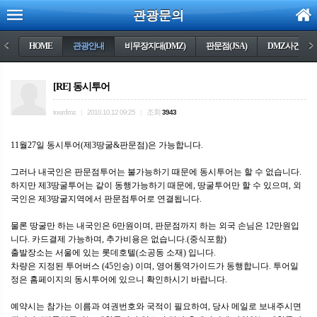
관광문의
<
HOME
관광안내
비무장지대(DMZ)
판문점(JSA)
DMZ사건들
>
[RE] 동시투어
tourdmz
조회
|
2010.10.12 09:25
|
3943
11월27일 동시투어(제3땅굴&판문점)은 가능합니다.
그러나 내국인은 판문점투어는 불가능하기 때문에 동시투어는 할 수 없습니다.
하지만 제3땅굴투어는 같이 동행가능하기 때문에, 땅굴투어만 할 수 있으며, 외
국인은 제3땅굴지역에서 판문점투어로 연결됩니다.
물론 땅굴만 하는 내국인은 6만원이며, 판문점까지 하는 외국 손님은 12만원입
니다. 카드결제 가능하며, 추가비용은 없습니다.(중식포함)
출발장소는 서울에 있는 롯데호텔(소공동 소재) 입니다.
차량은 지정된 투어버스 (45인승) 이며, 영어통역가이드가 동행합니다. 투어일
정은 홈페이지의 동시투어에 있으니 확인하시기 바랍니다.
예약시는 참가는 이름과 여권번호와 국적이 필요하여, 당사 메일로 보내주시면