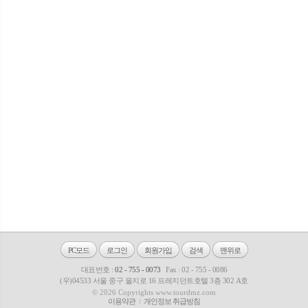
PC모드
로그인
회원가입
검색
맨위로
대표번호 :
02 - 755 - 0073
Fax : 02 - 755 - 0086
(우)04533 서울 중구 을지로 16 프레지던트호텔 3층 302 A호
© 2026 Copyrights www.tourdmz.com
이용약관
개인정보 취급방침