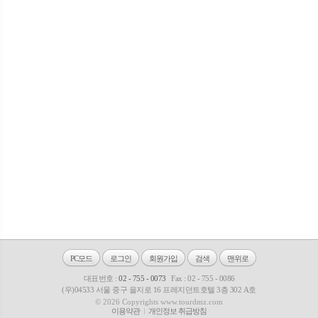
PC모드
로그인
회원가입
검색
맨위로
대표번호 :
02 - 755 - 0073
Fax : 02 - 755 - 0086
(우)04533 서울 중구 을지로 16 프레지던트호텔 3층 302 A호
© 2026 Copyrights www.tourdmz.com
이용약관
개인정보 취급방침