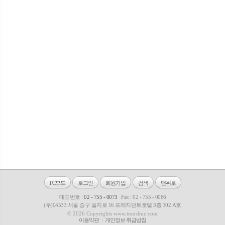
PC모드
로그인
회원가입
검색
맨위로
대표번호 :
02 - 755 - 0073
Fax : 02 - 755 - 0086
(우)04533 서울 중구 을지로 16 프레지던트호텔 3층 302 A호
© 2026 Copyrights www.tourdmz.com
이용약관
개인정보 취급방침