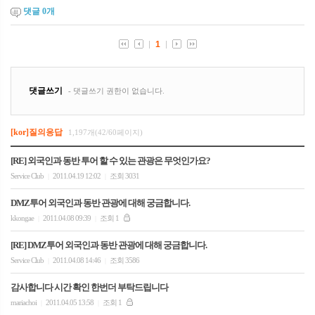
댓글
0
개
[kor]질의응답
1,197개(42/60페이지)
[RE] 외국인과 동반 투어 할 수 있는 관광은 무엇인가요?
Service Club
2011.04.19 12:02
조회 3031
|
|
DMZ투어 외국인과 동반 관광에 대해 궁금합니다.
kkongae
2011.04.08 09:39
조회 1
|
|
[RE] DMZ투어 외국인과 동반 관광에 대해 궁금합니다.
Service Club
2011.04.08 14:46
조회 3586
|
|
감사합니다 시간 확인 한번더 부탁드립니다
mariachoi
2011.04.05 13:58
조회 1
|
|