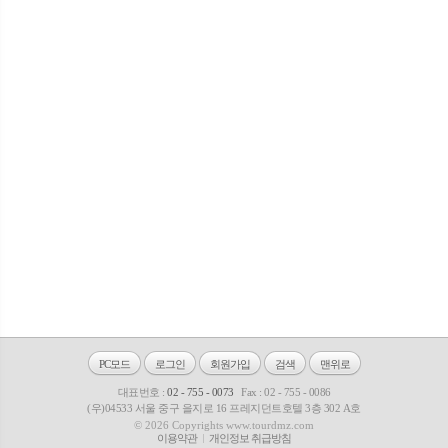
PC모드
로그인
회원가입
검색
맨위로
대표번호 :
02 - 755 - 0073
Fax : 02 - 755 - 0086
(우)04533 서울 중구 을지로 16 프레지던트호텔 3층 302 A호
© 2026 Copyrights www.tourdmz.com
이용약관
개인정보 취급방침