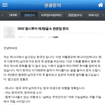
관광문의
<
HOME
관광안내
비무장지대(DMZ)
판문점(JSA)
DMZ사건들
>
DMZ 동시투어 제3땅굴 & 판문점 문의
김하나
조회
|
2013.09.28 08:24
|
3449
안녕하세요
저는 캐나다에서 살고있는 한국인 입니다. 이번 10월중순에 캐나다인(캐나다 /영
국 이중국적) 남자친구와 한국 첫 방문을 하는데요. 이번 기회를 통해서 함께 한
국의 역사와 문화를 좀 더 알수 있는 기회가 없을까 하다 DMZ 투어를 접하게 되
었습니다. 제가 한국인 이기때문에 절차가 까다롭다는 말을 들어서 문의 드립니
다. 8년동안 함께한 남자친구와 꼭 들러보고 싶은데 자세한 절차를 알고싶습니
다. 알고싶은 점들은:
- 캐나다 / 영국 국적 남자친구는 영국 여권으로 여행할 계획입니다
- 저는 한국국적, 한국여권 소지
- 함께 다녀올수 있는 여행코스 / 날짜는 무엇인지요? 저희 가능날짜는 10월 15일
에서 19일 사이입니다