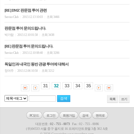
[RE] DMZ 판문점 투어 관련
Service Club
2013.12.13 10:03
조회 3466
|
|
판문점 투어 문의드립니다.
박가람
2013.12.10 01:58
조회 3438
|
|
[RE] 판문점 투어 문의드립니다.
Service Club
2013.12.10 08:40
조회 3206
|
|
독일인과 내국인 동반 관광 투어에 대해서
정여주
2013.12.06 10:50
조회 3212
|
|
31
32
33
34
35
목록
쓰기
PC모드
로그인
회원가입
검색
맨위로
대표번호 :
02 - 755 - 0073
Fax : 02 - 755 - 0086
(우)04533 서울 중구 을지로 16 프레지던트호텔 3층 302 A호
© 2026 Copyrights www.tourdmz.com