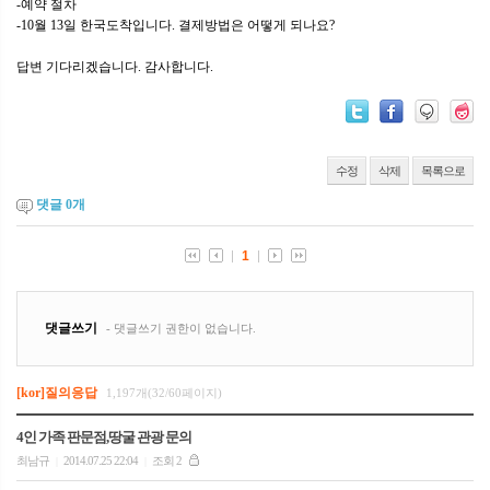
-예약 절차
-10월 13일 한국도착입니다. 결제방법은 어떻게 되나요?
답변 기다리겠습니다. 감사합니다.
수정
삭제
목록으로
댓글
0
개
[kor]질의응답
1,197개(32/60페이지)
4인 가족 판문점,땅굴 관광 문의
최남규
2014.07.25 22:04
조회 2
|
|