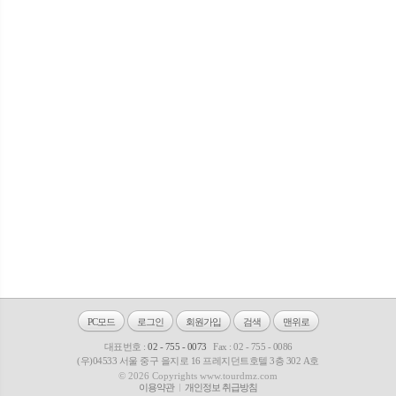
PC모드
로그인
회원가입
검색
맨위로
대표번호 :
02 - 755 - 0073
Fax : 02 - 755 - 0086
(우)04533 서울 중구 을지로 16 프레지던트호텔 3층 302 A호
© 2026 Copyrights www.tourdmz.com
이용약관
개인정보 취급방침