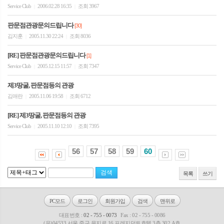
Service Club
2006.02.28 16:35
조회 3967
|
|
판문점관광문의드립니다
[30]
김지훈
2005.11.30 22:24
조회 8036
|
|
[RE] 판문점관광문의드립니다
[1]
Service Club
2005.12.15 11:57
조회 7347
|
|
제3땅굴, 판문점등의 관광
김애란
2005.11.06 19:58
조회 6712
|
|
[RE] 제3땅굴, 판문점등의 관광
Service Club
2005.11.10 12:10
조회 7395
|
|
56
57
58
59
60
목록
쓰기
PC모드
로그인
회원가입
검색
맨위로
대표번호 :
02 - 755 - 0073
Fax : 02 - 755 - 0086
(우)04533 서울 중구 을지로 16 프레지던트호텔 3층 302 A호