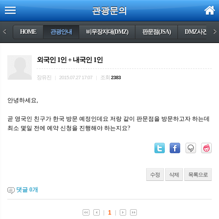
관광문의
<
HOME
관광안내
비무장지대(DMZ)
판문점(JSA)
DMZ사건들
>
외국인 1인 + 내국인 1인
장유진
조회
|
2015.07.27 17:07
|
2383
안녕하세요,
곧 영국인 친구가 한국 방문 예정인데요 저랑 같이 판문점을 방문하고자 하는데
최소 몇일 전에 예약 신청을 진행해야 하는지요?
수정
삭제
목록으로
댓글
0
개