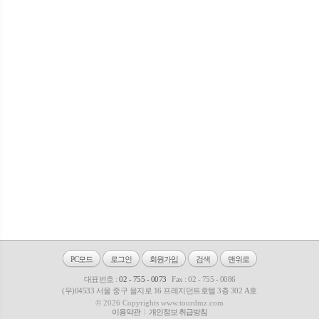
PC모드
로그인
회원가입
검색
맨위로
대표번호 :
02 - 755 - 0073
Fax : 02 - 755 - 0086
(우)04533 서울 중구 을지로 16 프레지던트호텔 3층 302 A호
© 2026 Copyrights www.tourdmz.com
이용약관
개인정보 취급방침