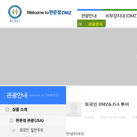
상품소개
관광문의
외국인 DMZ&JSA 투어
이경은
조
|
2025.04.04 23:00
|
안녕하세요