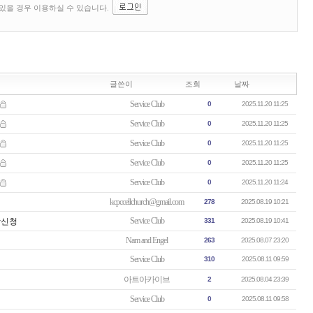
글쓴이
조회
날짜
Service Club
0
2025.11.20 11:25
Service Club
0
2025.11.20 11:25
Service Club
0
2025.11.20 11:25
Service Club
0
2025.11.20 11:25
Service Club
0
2025.11.20 11:24
kcpccellchurch@gmail.com
278
2025.08.19 10:21
Service Club
광신청
331
2025.08.19 10:41
Nam and Engel
263
2025.08.07 23:20
Service Club
310
2025.08.11 09:59
아트아카이브
2
2025.08.04 23:39
Service Club
0
2025.08.11 09:58