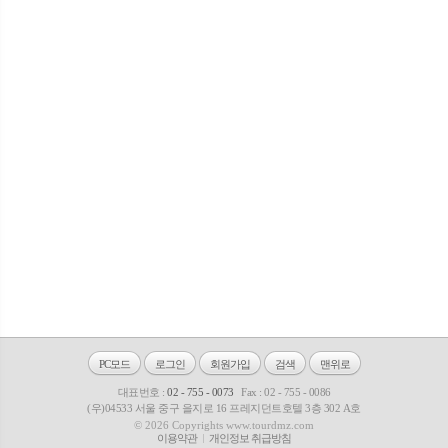
PC모드
로그인
회원가입
검색
맨위로
대표번호 :
02 - 755 - 0073
Fax : 02 - 755 - 0086
(우)04533 서울 중구 을지로 16 프레지던트호텔 3층 302 A호
© 2026 Copyrights www.tourdmz.com
이용약관
개인정보 취급방침