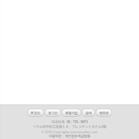
PC모드
로그인
회원가입
검색
맨위로
대표번호 :
02 - 755 - 0073
ソウル市中区乙支路１６、プレジデントホテル3階
© 2026 Copyrights www.tourdmz.com
이용약관
개인정보 취급방침