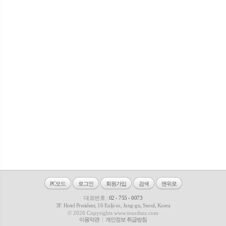
PC모드
로그인
회원가입
검색
맨위로
대표번호 :
02 - 755 - 0073
3F. Hotel President, 16 Eulji-ro, Jung-gu, Seoul, Korea
© 2026 Copyrights www.tourdmz.com
이용약관
개인정보 취급방침