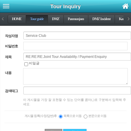
Tour inquiry
<
HOME
Tour guide
DMZ
Panmunjom
DMZ Incident
Korea wa
>
작성자명
비밀번호
제목
비밀글
내용
검색태그
이 게시물을 가장 잘 표현할 수 있는 단어를 콤마(,)로 구분해서 입력해 주
세요.
게시물 등록(수정/답변)후
목록으로 이동
본문으로 이동