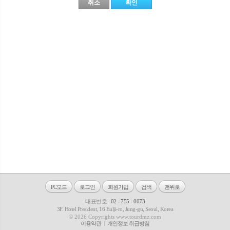
PC모드
로그인
회원가입
검색
맨위로
대표번호 :
02 - 755 - 0073
3F. Hotel President, 16 Eulji-ro, Jung-gu, Seoul, Korea
© 2026 Copyrights www.tourdmz.com
이용약관
개인정보 취급방침