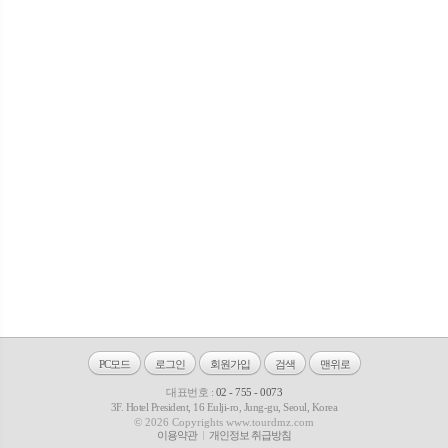
PC모드
로그인
회원가입
검색
맨위로
대표번호 :
02 - 755 - 0073
3F. Hotel President, 16 Eulji-ro, Jung-gu, Seoul, Korea
© 2026 Copyrights www.tourdmz.com
이용약관
개인정보 취급방침