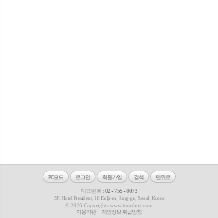
PC모드
로그인
회원가입
검색
맨위로
대표번호 :
02 - 755 - 0073
3F. Hotel President, 16 Eulji-ro, Jung-gu, Seoul, Korea
© 2026 Copyrights www.tourdmz.com
이용약관
개인정보 취급방침