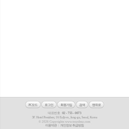
PC모드
로그인
회원가입
검색
맨위로
대표번호 :
02 - 755 - 0073
3F. Hotel President, 16 Eulji-ro, Jung-gu, Seoul, Korea
© 2026 Copyrights www.tourdmz.com
이용약관
개인정보 취급방침